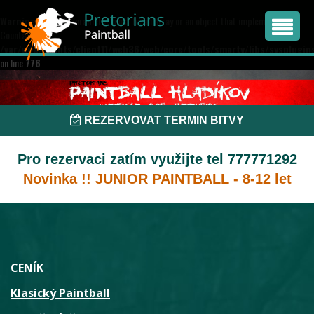
Warning
: count(): Parameter must be an array or an object that implements
Countable in
/var/www/clients/client11/web36/web/core/tools/smarty/libs/sysplugin
on line
776
REZERVOVAT TERMIN BITVY
Pro rezervaci zatím využijte tel 777771292
Novinka !! JUNIOR PAINTBALL - 8-12 let
CENÍK
Klasický Paintball