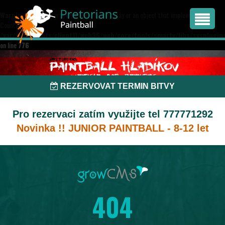
Warning
: count(): Parameter must be an array or an object that implements
Countable in
/var/www/clients/client11/web36/web/core/tools/smarty/libs/sysplugin
on line
776
REZERVOVAT TERMIN BITVY
Pro rezervaci zatím využijte tel 777771292
Novinka !! JUNIOR PAINTBALL - 8-12 let
404