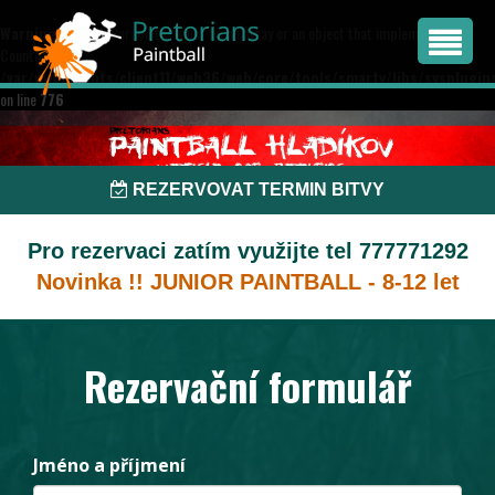
Warning
: count(): Parameter must be an array or an object that implements
Countable in
/var/www/clients/client11/web36/web/core/tools/smarty/libs/sysplugin
on line
776
REZERVOVAT TERMIN BITVY
Pro rezervaci zatím využijte tel 777771292
Novinka !! JUNIOR PAINTBALL - 8-12 let
Rezervační formulář
Jméno a příjmení